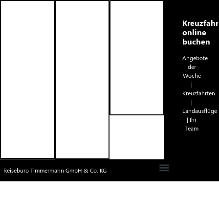
Reisebüro
Urlaub
Gruppenreisen
Kreuzfahr
Timmermann
online
by
online
buchen
Timmermann
buchen
Ihr
Reisebüro
Angebote
Gruppenreisen
Angebote
|
der
|
der
Leistungen
Woche
Leistungen
Woche
|
|
| Ihr
|
Gutscheine
Pauschalreisen
Team
Kreuzfahrten
|
|
|
Kontakt
Unterkünfte
Landausflüge
| Ihr
| Flüge
| Ihr
Team |
|
Team
Terminvereinbarung
Mietwagen
Reisebüro Timmermann GmbH & Co. KG